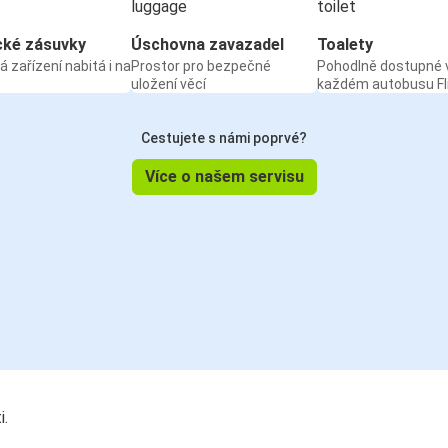
cké zásuvky
Úschovna zavazadel
Toalety
á zařízení nabitá i na
Prostor pro bezpečné
Pohodlně dostupné 
uložení věcí
každém autobusu Fl
Cestujete s námi poprvé?
Více o našem servisu
i.