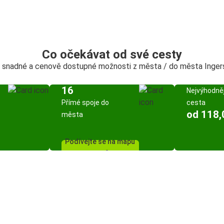
Co očekávat od své cesty
, snadné a cenově dostupné možnosti z města / do města Ingers
16
Nejvýhodněj
Přímé spoje do
cesta
od 118,
města
Podívejte se na mapu
spojů