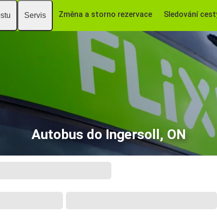
Změna a storno rezervace
Sledování cest
estu
Servis
Autobus do Ingersoll, ON