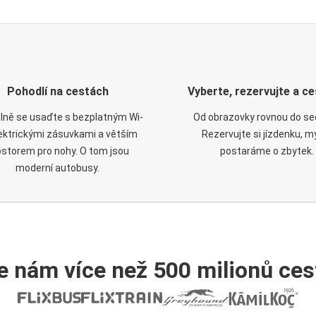
Pohodlí na cestách
Vyberte, rezervujte a ce
lně se usaďte s bezplatným Wi-
Od obrazovky rovnou do se
elektrickými zásuvkami a větším
Rezervujte si jízdenku, m
ostorem pro nohy. O tom jsou
postaráme o zbytek.
moderní autobusy.
e nám více než 500 milionů cest