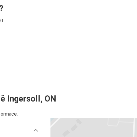
?
00
ě Ingersoll, ON
nformace.