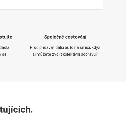
stujte
Společné cestování
dadla.
Proč přidávat další auto na silnici, když
y se
si můžete zvolit kolektivní dopravu?
ujících.