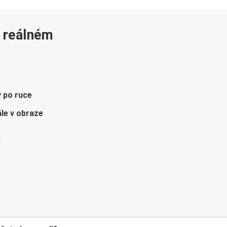
v reálném
y po ruce
le v obraze