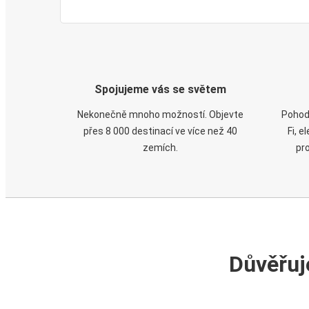
Spojujeme vás se světem
Nekonečně mnoho možností. Objevte
Pohod
přes 8 000 destinací ve více než 40
Fi, 
zemích.
pr
Důvěřuj