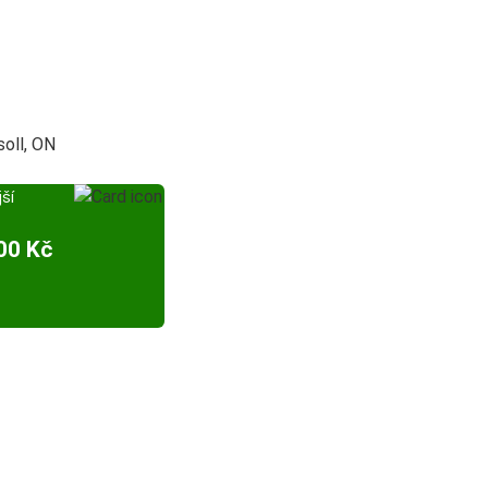
oll, ON
ší
00 Kč