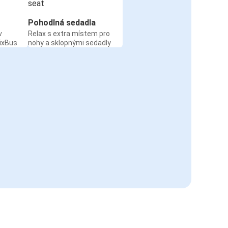
Pohodlná sedadla
v
Relax s extra místem pro
ixBus
nohy a sklopnými sedadly