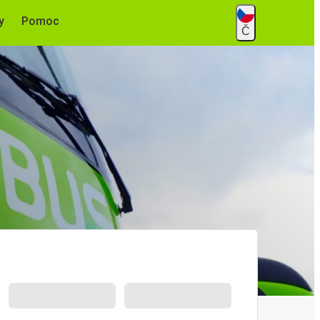
y
Pomoc
Č