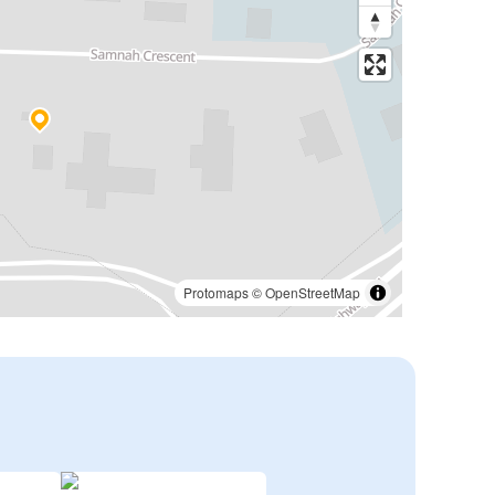
Protomaps
©
OpenStreetMap