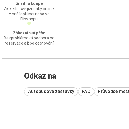
Snadná koupě
Získejte své jízdenky online,
v naší aplikaci nebo ve
Flixshopu
Zákaznická péče
Bezproblémová podpora od
rezervace až po cestování
Odkaz na
Autobusové zastávky
FAQ
Průvodce měs