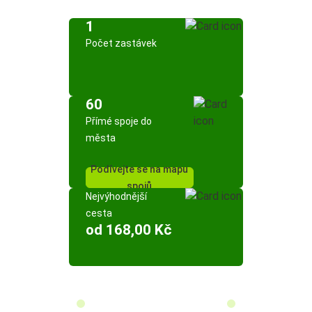
1
Počet zastávek
60
Přímé spoje do
města
Podívejte se na mapu
spojů
Nejvýhodnější
cesta
od 168,00 Kč