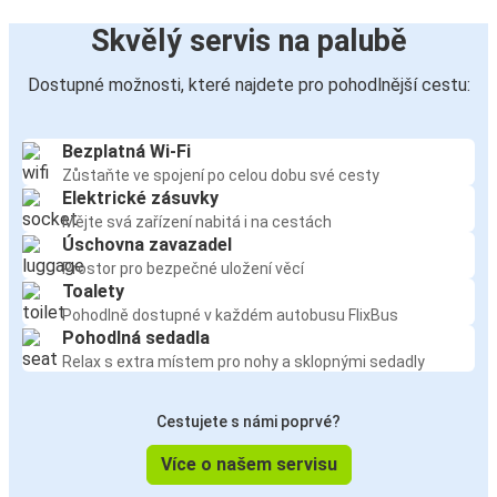
Skvělý servis na palubě
Dostupné možnosti, které najdete pro pohodlnější cestu:
Bezplatná Wi-Fi
Zůstaňte ve spojení po celou dobu své cesty
Elektrické zásuvky
Mějte svá zařízení nabitá i na cestách
Úschovna zavazadel
Prostor pro bezpečné uložení věcí
Toalety
Pohodlně dostupné v každém autobusu FlixBus
Pohodlná sedadla
Relax s extra místem pro nohy a sklopnými sedadly
Cestujete s námi poprvé?
Více o našem servisu