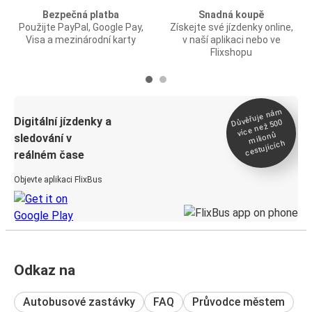
Bezpečná platba
Snadná koupě
Použijte PayPal, Google Pay,
Získejte své jízdenky online,
Visa a mezinárodní karty
v naší aplikaci nebo ve
Flixshopu
Důvěřuje ná
m
Digitální jízdenky a
více než 500
milionů
sledování v
cestujících
reálném čase
Objevte aplikaci FlixBus
Odkaz na
Autobusové zastávky
FAQ
Průvodce městem