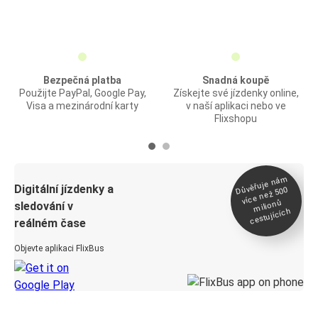
Bezpečná platba
Snadná koupě
Použijte PayPal, Google Pay,
Získejte své jízdenky online,
Visa a mezinárodní karty
v naší aplikaci nebo ve
Flixshopu
Důvěřuje ná
m
Digitální jízdenky a
více než 500
milionů
sledování v
cestujících
reálném čase
Objevte aplikaci FlixBus