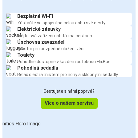
Bezplatná Wi-Fi
Zůstaňte ve spojení po celou dobu své cesty
Elektrické zásuvky
Mějte svá zařízení nabitá i na cestách
Úschovna zavazadel
Prostor pro bezpečné uložení věcí
Toalety
Pohodlně dostupné v každém autobusu FlixBus
Pohodlná sedadla
Relax s extra místem pro nohy a sklopnými sedadly
Cestujete s námi poprvé?
Více o našem servisu