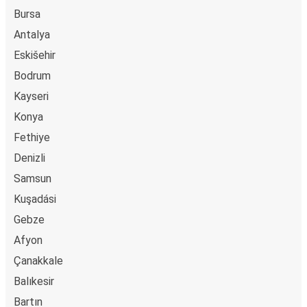
Bursa
Antalya
Eskišehir
Bodrum
Kayseri
Konya
Fethiye
Denizli
Samsun
Kuşadási
Gebze
Afyon
Çanakkale
Balıkesir
Bartın